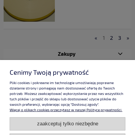
«
1
2
3
»
Zakupy
Pomoc
Cenimy Twoją prywatność
Moje konto
Pliki cookies i pokrewne im technologie umożliwiają poprawne
działanie strony i pomagają nam dostosować ofertę do Twoich
potrzeb. Możesz zaakceptować wykorzystanie przez nas wszystkich
Informacje
tych plików i przejść do sklepu lub dostosować użycie plików do
swoich preferencji, wybierając opcję "Dostosuj zgody".
Więcej o plikach cookies przeczytasz w naszej Polityce prywatności.
Użytkowanie sklepu oznacza zgodę na wykorzystywanie plików cookies.
zaakceptuj tylko niezbędne
Szczegółowe informacje w
Polityce prywatności
.
Grafika:
Studio Alladyn
,
pokoje chałupy