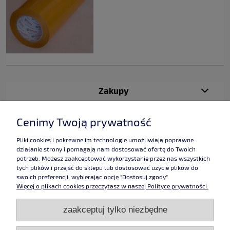
Zakupy
Pomoc
Cenimy Twoją prywatność
Moje konto
Pliki cookies i pokrewne im technologie umożliwiają poprawne
działanie strony i pomagają nam dostosować ofertę do Twoich
potrzeb. Możesz zaakceptować wykorzystanie przez nas wszystkich
Informacje
tych plików i przejść do sklepu lub dostosować użycie plików do
swoich preferencji, wybierając opcję "Dostosuj zgody".
Więcej o plikach cookies przeczytasz w naszej Polityce prywatności.
Użytkowanie sklepu oznacza zgodę na wykorzystywanie plików cookies.
zaakceptuj tylko niezbędne
Szczegółowe informacje w
Polityce prywatności
.
Grafika:
Studio Alladyn
,
pokoje chałupy