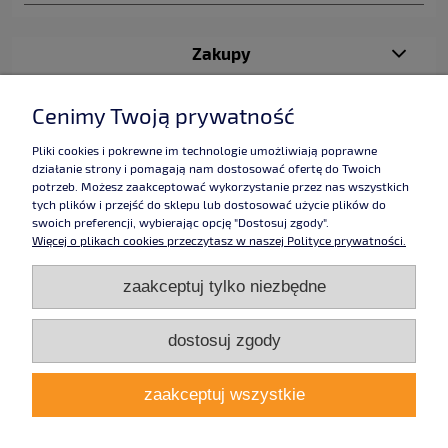
Zakupy
Pomoc
Cenimy Twoją prywatność
Moje konto
Pliki cookies i pokrewne im technologie umożliwiają poprawne
działanie strony i pomagają nam dostosować ofertę do Twoich
potrzeb. Możesz zaakceptować wykorzystanie przez nas wszystkich
Informacje
tych plików i przejść do sklepu lub dostosować użycie plików do
swoich preferencji, wybierając opcję "Dostosuj zgody".
Więcej o plikach cookies przeczytasz w naszej Polityce prywatności.
Użytkowanie sklepu oznacza zgodę na wykorzystywanie plików cookies.
zaakceptuj tylko niezbędne
Szczegółowe informacje w
Polityce prywatności
.
Grafika:
Studio Alladyn
,
pokoje chałupy
taśmy dwustronne,
taśmy klejące, taśmy
dwustronnie klejące, taśmy
dostosuj zgody
jednostronne, taśma, proftape, taśma piankowa, taśma samochodowa,
Lohmann, taśmy piankowe, , taśmy jednostronnie klejące, sklep taśmy
klejące, dwustronnie klejące, jednostronnie klejące, taśmy samochodowe,
zaakceptuj wszystkie
taśmy lohmann, taśmy proftape. Znajdź nas również na
facebooku
,
google
plus
,
pinterest
, a także
youtube
.