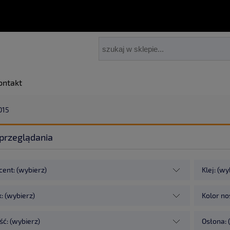
ontakt
015
przeglądania
ent: (wybierz)
Klej: (wy
: (wybierz)
Kolor no
ć: (wybierz)
Osłona: 