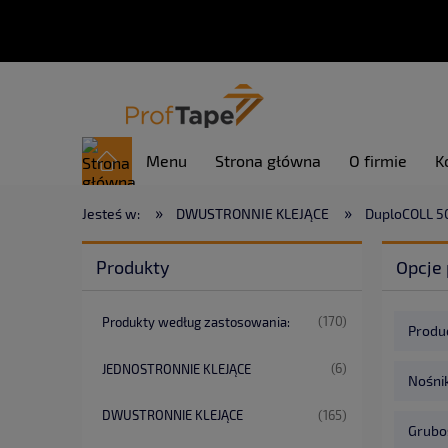
Menu
Strona główna
O firmie
K
»
»
Jesteś w:
DWUSTRONNIE KLEJĄCE
DuploCOLL 5
Produkty
Opcje 
(170)
Produkty według zastosowania:
Produc
(6)
JEDNOSTRONNIE KLEJĄCE
Nośnik
(165)
DWUSTRONNIE KLEJĄCE
Gruboś