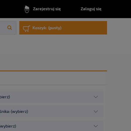
Zaloguj się
Zarejestruj się
Koszyk:
(pusty)
bierz)
śnika: (wybierz)
(wybierz)