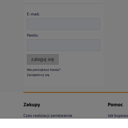
E-mail:
Hasło:
zaloguj się
Nie pamiętasz hasła?
Zarejestruj się
Zakupy
Pomoc
Czas realizacji zamówienia
Jak kupow
Formy płatności
Częste pyt