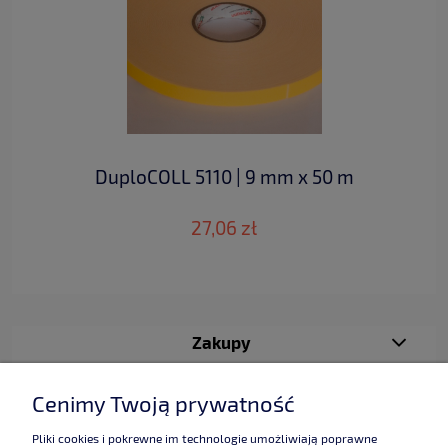
DuploCOLL 5110 | 9 mm x 50 m
27,06 zł
Zakupy
Pomoc
Cenimy Twoją prywatność
Moje konto
Pliki cookies i pokrewne im technologie umożliwiają poprawne