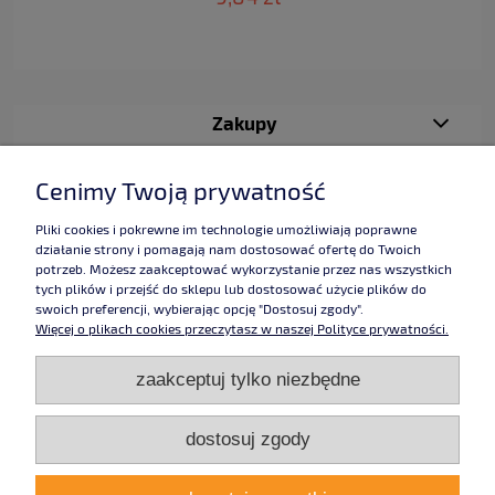
Zakupy
Pomoc
Cenimy Twoją prywatność
Moje konto
Pliki cookies i pokrewne im technologie umożliwiają poprawne
działanie strony i pomagają nam dostosować ofertę do Twoich
potrzeb. Możesz zaakceptować wykorzystanie przez nas wszystkich
Informacje
tych plików i przejść do sklepu lub dostosować użycie plików do
swoich preferencji, wybierając opcję "Dostosuj zgody".
Więcej o plikach cookies przeczytasz w naszej Polityce prywatności.
Użytkowanie sklepu oznacza zgodę na wykorzystywanie plików cookies.
zaakceptuj tylko niezbędne
Szczegółowe informacje w
Polityce prywatności
.
Grafika:
Studio Alladyn
,
pokoje chałupy
taśmy dwustronne,
taśmy klejące, taśmy
dwustronnie klejące, taśmy
dostosuj zgody
jednostronne, taśma, proftape, taśma piankowa, taśma samochodowa,
Lohmann, taśmy piankowe, , taśmy jednostronnie klejące, sklep taśmy
klejące, dwustronnie klejące, jednostronnie klejące, taśmy samochodowe,