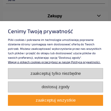
Zakupy
Pomoc
Cenimy Twoją prywatność
Moje konto
Pliki cookies i pokrewne im technologie umożliwiają poprawne
działanie strony i pomagają nam dostosować ofertę do Twoich
potrzeb. Możesz zaakceptować wykorzystanie przez nas wszystkich
Informacje
tych plików i przejść do sklepu lub dostosować użycie plików do
swoich preferencji, wybierając opcję "Dostosuj zgody".
Więcej o plikach cookies przeczytasz w naszej Polityce prywatności.
Użytkowanie sklepu oznacza zgodę na wykorzystywanie plików cookies.
zaakceptuj tylko niezbędne
Szczegółowe informacje w
Polityce prywatności
.
Grafika:
Studio Alladyn
,
pokoje chałupy
taśmy dwustronne,
taśmy klejące, taśmy
dwustronnie klejące, taśmy
dostosuj zgody
jednostronne, taśma, proftape, taśma piankowa, taśma samochodowa,
Lohmann, taśmy piankowe, , taśmy jednostronnie klejące, sklep taśmy
klejące, dwustronnie klejące, jednostronnie klejące, taśmy samochodowe,
zaakceptuj wszystkie
taśmy lohmann, taśmy proftape. Znajdź nas również na
facebooku
,
google
plus
,
pinterest
, a także
youtube
.