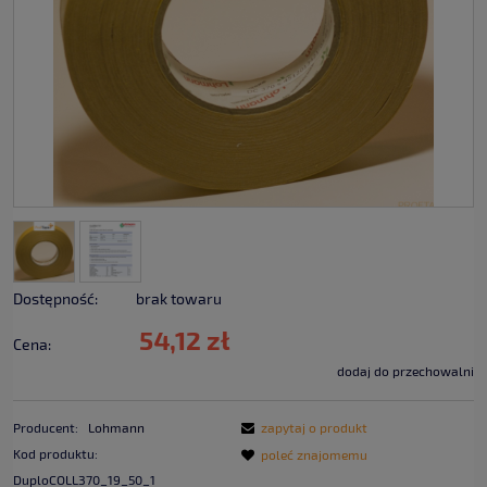
Dostępność:
brak towaru
54,12 zł
Cena:
dodaj do przechowalni
Producent:
Lohmann
zapytaj o produkt
Kod produktu:
poleć znajomemu
DuploCOLL370_19_50_1