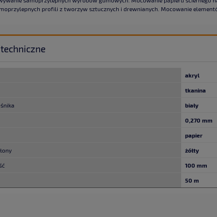
moprzylepnych profili z tworzyw sztucznych i drewnianych. Mocowanie element
techniczne
akryl
tkanina
ośnika
biały
0,270 mm
papier
słony
żółty
ść
100 mm
50 m