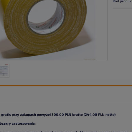
Kod produk
 gratis przy zakupach powyżej 300,00 PLN brutto (244,00 PLN netto)
bszary zastosowania:
wywanie samoprzylepnych wyrobów gumowych. Mocowanie papieru ściernego na su