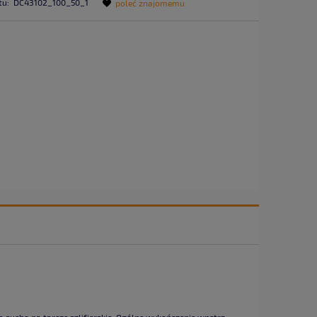
tu:
DC43102_100_50_1
poleć znajomemu
cho na tarcze szlifierskie. Ogólne wykończenie wnętrz.