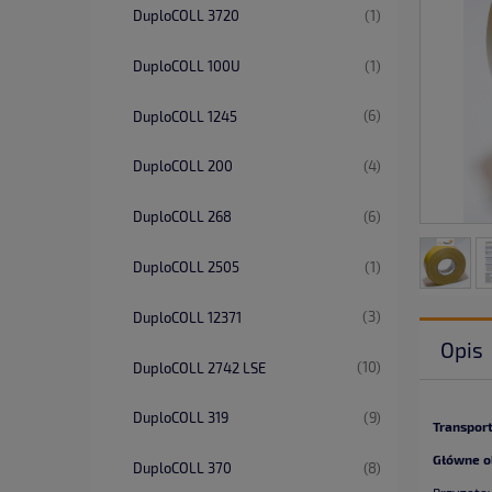
(1)
DuploCOLL 3720
(1)
DuploCOLL 100U
(6)
DuploCOLL 1245
(4)
DuploCOLL 200
(6)
DuploCOLL 268
(1)
DuploCOLL 2505
(3)
DuploCOLL 12371
Opis
(10)
DuploCOLL 2742 LSE
(9)
DuploCOLL 319
Transport
Główne o
(8)
DuploCOLL 370
Przygoto