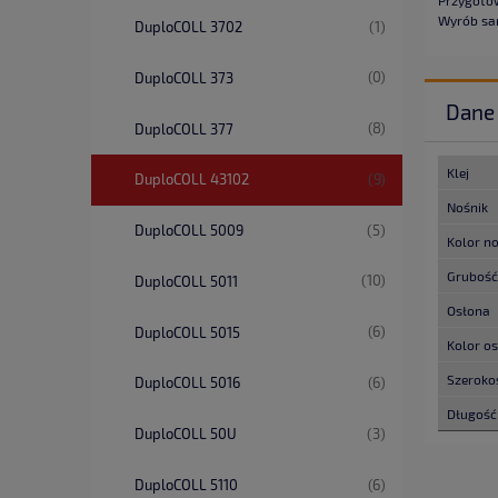
Wyrób sa
(1)
DuploCOLL 3702
(0)
DuploCOLL 373
Dane 
(8)
DuploCOLL 377
Klej
(9)
DuploCOLL 43102
Nośnik
(5)
DuploCOLL 5009
Kolor n
Grubość
(10)
DuploCOLL 5011
Osłona
(6)
DuploCOLL 5015
Kolor o
Szeroko
(6)
DuploCOLL 5016
Długość
(3)
DuploCOLL 50U
(6)
DuploCOLL 5110