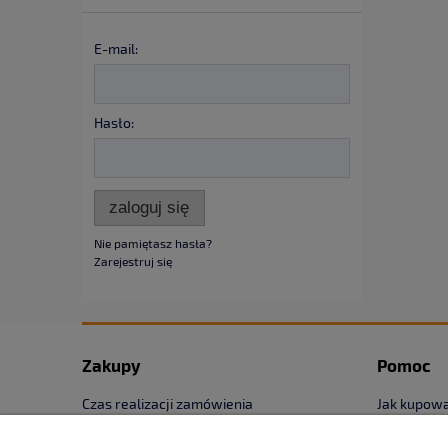
E-mail:
Hasło:
zaloguj się
Nie pamiętasz hasła?
Zarejestruj się
Zakupy
Pomoc
Czas realizacji zamówienia
Jak kupow
Formy płatności
Częste pyt