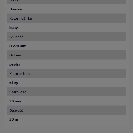
tkanina
Kolor nośnika
biały
Grubość
0,270 mm
Osłona
papier
Kolor osłony
żółty
Szerokość
50 mm
Długość
50 m