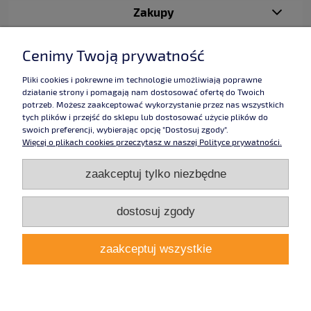
Zakupy
Pomoc
Cenimy Twoją prywatność
Moje konto
Pliki cookies i pokrewne im technologie umożliwiają poprawne
działanie strony i pomagają nam dostosować ofertę do Twoich
potrzeb. Możesz zaakceptować wykorzystanie przez nas wszystkich
Informacje
tych plików i przejść do sklepu lub dostosować użycie plików do
swoich preferencji, wybierając opcję "Dostosuj zgody".
Więcej o plikach cookies przeczytasz w naszej Polityce prywatności.
Użytkowanie sklepu oznacza zgodę na wykorzystywanie plików cookies.
zaakceptuj tylko niezbędne
Szczegółowe informacje w
Polityce prywatności
.
Grafika:
Studio Alladyn
,
pokoje chałupy
taśmy dwustronne,
taśmy klejące, taśmy
dwustronnie klejące, taśmy
dostosuj zgody
jednostronne, taśma, proftape, taśma piankowa, taśma samochodowa,
Lohmann, taśmy piankowe, , taśmy jednostronnie klejące, sklep taśmy
klejące, dwustronnie klejące, jednostronnie klejące, taśmy samochodowe,
zaakceptuj wszystkie
taśmy lohmann, taśmy proftape. Znajdź nas również na
facebooku
,
google
plus
,
pinterest
, a także
youtube
.
pokaż pełną wersję strony