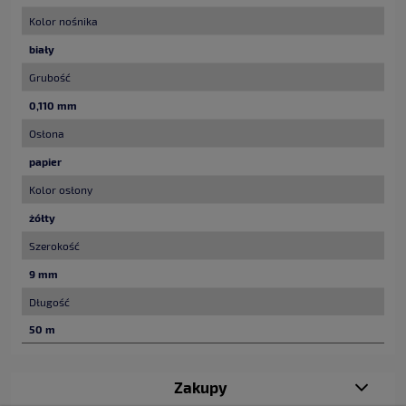
Kolor nośnika
biały
Grubość
0,110 mm
Osłona
papier
Kolor osłony
żółty
Szerokość
9 mm
Długość
50 m
Zakupy